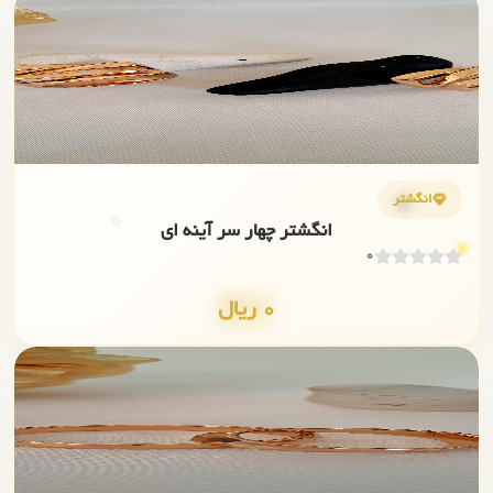
✨
💎
انگشتر
⭐
انگشتر چهار سر آینه ای
0
0 ریال
✨