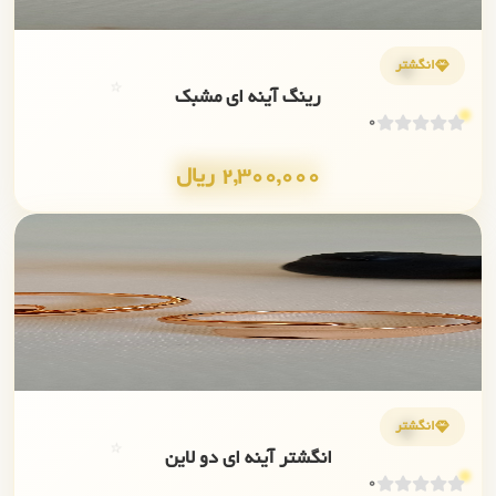
💎
انگشتر
⭐
رینگ آینه ای مشبک
0
2,300,000 ریال
✨
💎
انگشتر
⭐
انگشتر آینه ای دو لاین
0