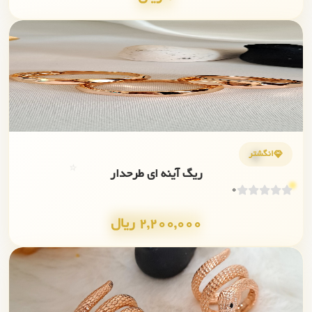
✨
💎
انگشتر
⭐
ریگ آینه ای طرحدار
0
2,200,000 ریال
✨