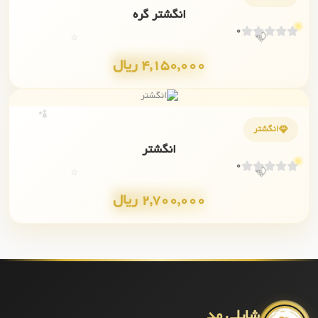
انگشتر گره
💎
0
⭐
4,150,000 ریال
✨
انگشتر
انگشتر
💎
0
⭐
2,700,000 ریال
شایلی مد