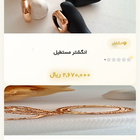
✨
💎
انگشتر
⭐
انگشتر مستطیل
0
2,670,000 ریال
✨