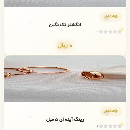
💎
انگشتر
⭐
انگشتر تک نگین
0
0 ریال
✨
💎
انگشتر
⭐
رینگ آینه ای ۵ میل
0