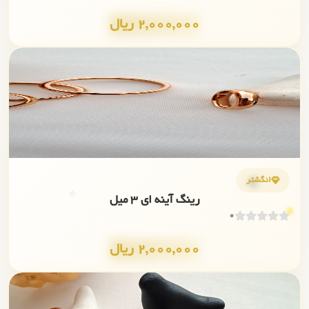
2,000,000 ریال
✨
💎
انگشتر
⭐
رینگ آینه ای ۳ میل
0
2,000,000 ریال