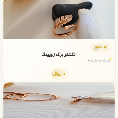
✨
💎
انگشتر
⭐
انگشتر برگ ژوپینگ
0
0 ریال
✨