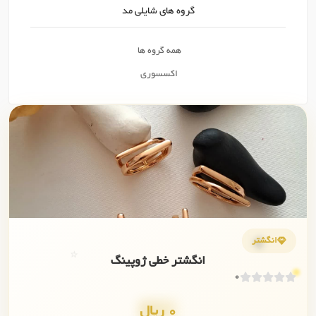
گروه های شایلی مد
همه گروه ها
اکسسوری
✨
💎
انگشتر
⭐
انگشتر خطی ژوپینگ
0
0 ریال