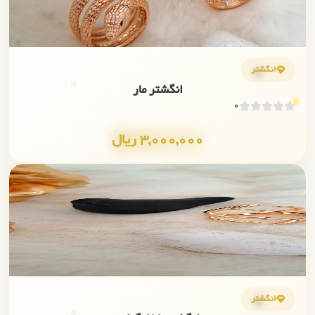
💎
انگشتر
⭐
انگشتر مار
0
3,000,000 ریال
✨
💎
انگشتر
⭐