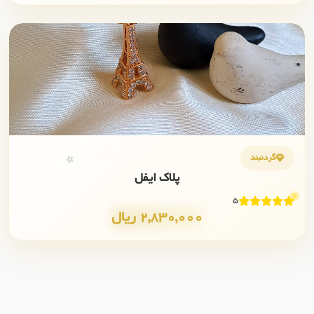
✨
💎
گردنبند
⭐
پلاک ایفل
5
2,830,000 ریال