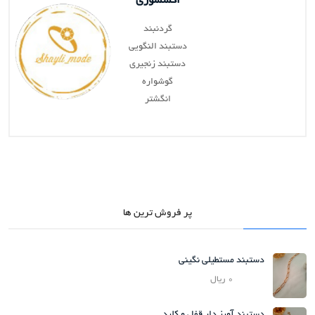
اکسسوری
گردنبند
دستبند النگویی
دستبند زنجیری
گوشواره
انگشتر
پر فروش ترین ها
دستبند مستطیلی نگینی
0 ریال