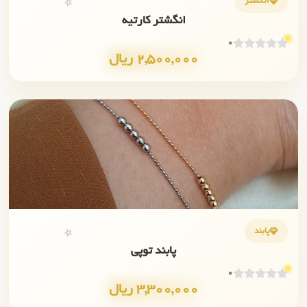
انگشتر
⭐
انگشتر کارتیه
0
2,500,000 ریال
✨
💎
پابند
⭐
پابند توپی
0
3,300,000 ریال