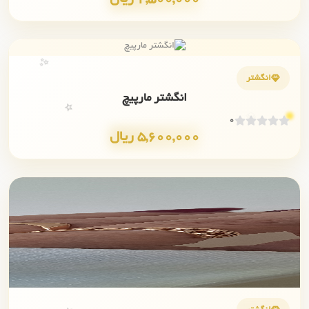
✨
انگشتر
انگشتر مارپیچ
💎
⭐
0
5,600,000 ریال
✨
💎